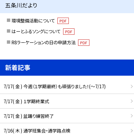
五条川だより
環境整備活動について
PDF
はーとふるソングについて
PDF
R8ラーケーションの日の申請方法
PDF
新着記事
7/17( 金 ) 今週（１学期最終）も頑張りました！(〜7/17)
7/17( 金 ) １学期終業式
7/17( 金 ) 盆踊り練習終了
7/16( 木 ) 通学班集会・通学路点検