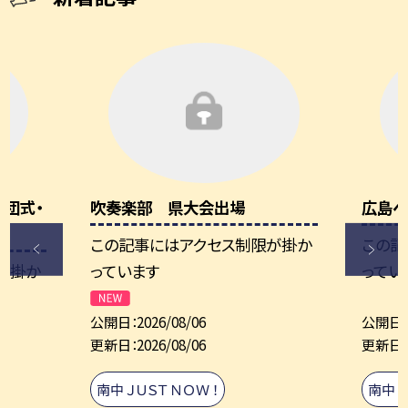
団式・
吹奏楽部 県大会出場
広島へ
この記事にはアクセス制限が掛か
この記
が掛か
っています
ってい
公開日
2026/08/06
公開日
更新日
2026/08/06
更新日
南中 ＪＵＳＴ ＮＯＷ ！
南中 Ｊ