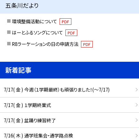
五条川だより
環境整備活動について
PDF
はーとふるソングについて
PDF
R8ラーケーションの日の申請方法
PDF
新着記事
7/17( 金 ) 今週（１学期最終）も頑張りました！(〜7/17)
7/17( 金 ) １学期終業式
7/17( 金 ) 盆踊り練習終了
7/16( 木 ) 通学班集会・通学路点検