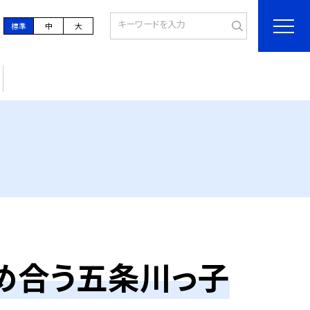
標準
中
大
め合う五条川っ子