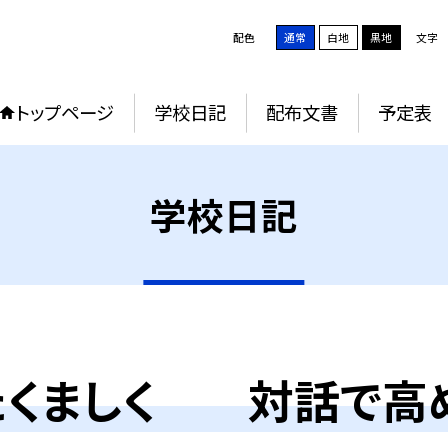
配色
通常
白地
黒地
文字
トップページ
学校日記
配布文書
予定表
学校日記
たくましく 対話で高