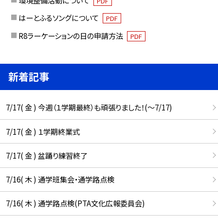
PDF
はーとふるソングについて
PDF
R8ラーケーションの日の申請方法
PDF
新着記事
7/17( 金 ) 今週（１学期最終）も頑張りました！(〜7/17)
7/17( 金 ) １学期終業式
7/17( 金 ) 盆踊り練習終了
7/16( 木 ) 通学班集会・通学路点検
7/16( 木 ) 通学路点検(PTA文化広報委員会)