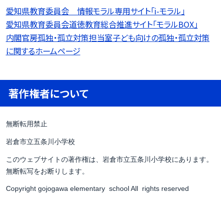
愛知県教育委員会 情報モラル専用サイト「i-モラル」
愛知県教育委員会道徳教育総合推進サイト「モラルBOX」
内閣官房孤独・孤立対策担当室子ども向けの孤独・孤立対策
に関するホームページ
著作権者について
無断転用禁止
岩倉市立五条川小学校
このウェブサイトの著作権は、岩倉市立五条川小学校にあります。
無断転写をお断りします。
Copyright gojogawa elementary school All rights reserved