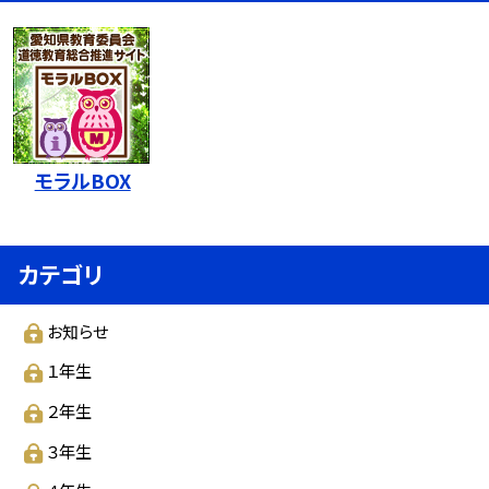
モラルBOX
カテゴリ
お知らせ
１年生
２年生
３年生