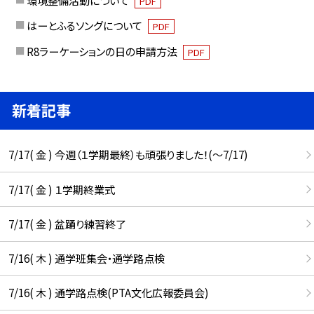
PDF
はーとふるソングについて
PDF
R8ラーケーションの日の申請方法
PDF
新着記事
7/17( 金 ) 今週（１学期最終）も頑張りました！(〜7/17)
7/17( 金 ) １学期終業式
7/17( 金 ) 盆踊り練習終了
7/16( 木 ) 通学班集会・通学路点検
7/16( 木 ) 通学路点検(PTA文化広報委員会)