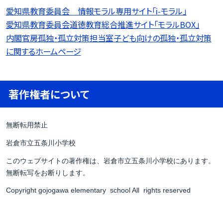
愛知県教育委員会 情報モラル専用サイト「i-モラル」
愛知県教育委員会道徳教育総合推進サイト「モラルBOX」
内閣官房孤独・孤立対策担当室子ども向けの孤独・孤立対策
に関するホームページ
著作権者について
無断転用禁止
岩倉市立五条川小学校
このウェブサイトの著作権は、岩倉市立五条川小学校にあります。
無断転写をお断りします。
Copyright gojogawa elementary school All rights reserved