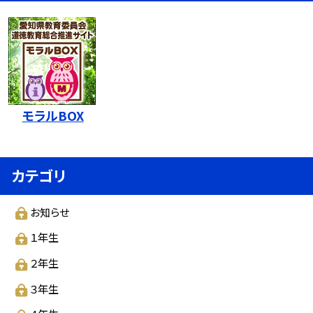
モラルBOX
カテゴリ
お知らせ
１年生
２年生
３年生