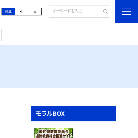
標準
中
大
モラルBOX