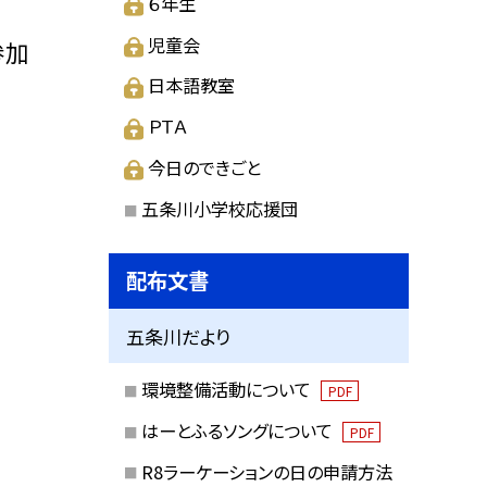
６年生
児童会
参加
日本語教室
ＰＴＡ
今日のできごと
五条川小学校応援団
配布文書
五条川だより
環境整備活動について
PDF
はーとふるソングについて
PDF
R8ラーケーションの日の申請方法