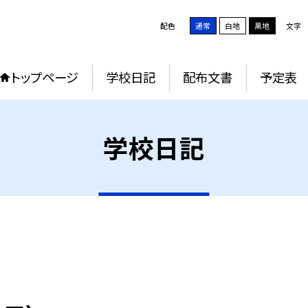
配色
通常
白地
黒地
文字
トップページ
学校日記
配布文書
予定表
学校日記