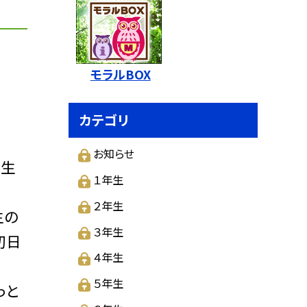
モラルBOX
カテゴリ
お知らせ
先生
１年生
２年生
生の
３年生
初日
４年生
５年生
っと