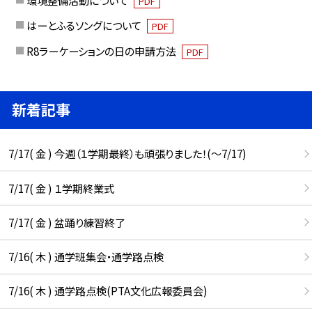
PDF
はーとふるソングについて
PDF
R8ラーケーションの日の申請方法
PDF
新着記事
7/17( 金 ) 今週（１学期最終）も頑張りました！(〜7/17)
7/17( 金 ) １学期終業式
7/17( 金 ) 盆踊り練習終了
7/16( 木 ) 通学班集会・通学路点検
7/16( 木 ) 通学路点検(PTA文化広報委員会)