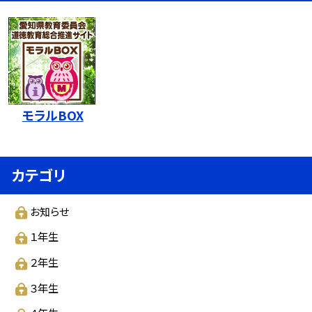
モラルBOX
カテゴリ
お知らせ
１年生
２年生
３年生