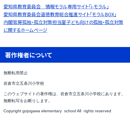
愛知県教育委員会 情報モラル専用サイト「i-モラル」
愛知県教育委員会道徳教育総合推進サイト「モラルBOX」
内閣官房孤独・孤立対策担当室子ども向けの孤独・孤立対策
に関するホームページ
著作権者について
無断転用禁止
岩倉市立五条川小学校
このウェブサイトの著作権は、岩倉市立五条川小学校にあります。
無断転写をお断りします。
Copyright gojogawa elementary school All rights reserved