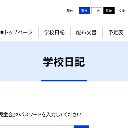
配色
通常
白地
黒地
文字
トップページ
学校日記
配布文書
予定表
学校日記
児童会』のパスワードを入力してください