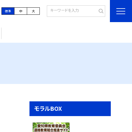
標準
中
大
モラルBOX