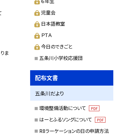
６年生
児童会
て
日本語教室
ＰＴＡ
今日のできごと
りま
五条川小学校応援団
配布文書
五条川だより
環境整備活動について
PDF
はーとふるソングについて
PDF
R8ラーケーションの日の申請方法