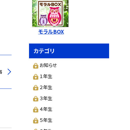
モラルBOX
カテゴリ
お知らせ
事
１年生
２年生
３年生
４年生
５年生