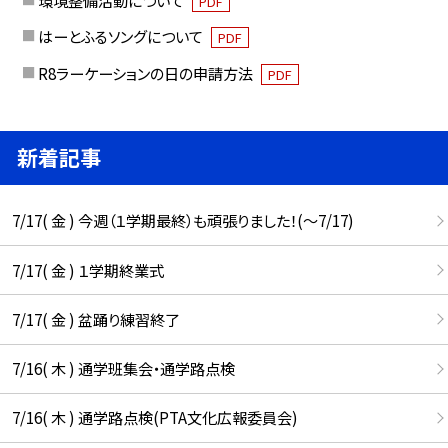
PDF
はーとふるソングについて
PDF
R8ラーケーションの日の申請方法
PDF
新着記事
7/17( 金 ) 今週（１学期最終）も頑張りました！(〜7/17)
7/17( 金 ) １学期終業式
7/17( 金 ) 盆踊り練習終了
7/16( 木 ) 通学班集会・通学路点検
7/16( 木 ) 通学路点検(PTA文化広報委員会)