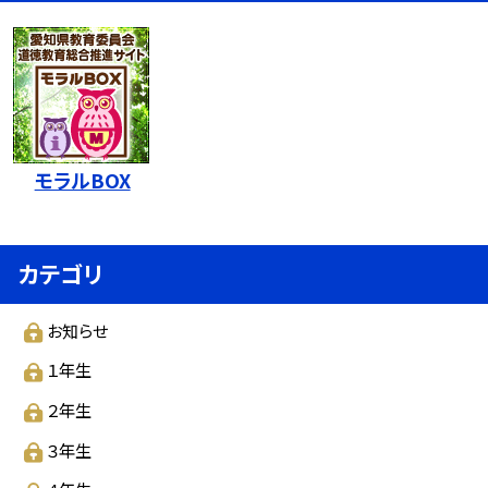
モラルBOX
カテゴリ
お知らせ
１年生
２年生
３年生