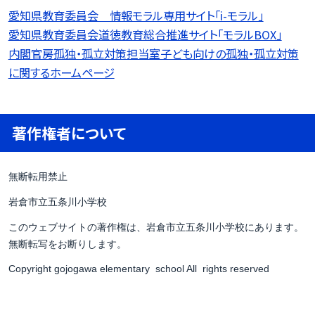
愛知県教育委員会 情報モラル専用サイト「i-モラル」
愛知県教育委員会道徳教育総合推進サイト「モラルBOX」
内閣官房孤独・孤立対策担当室子ども向けの孤独・孤立対策
に関するホームページ
著作権者について
無断転用禁止
岩倉市立五条川小学校
このウェブサイトの著作権は、岩倉市立五条川小学校にあります。
無断転写をお断りします。
Copyright gojogawa elementary school All rights reserved