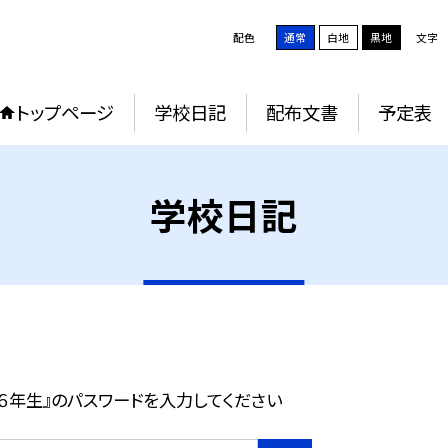
配色
通常
白地
黒地
文字
トップページ
学校日記
配布文書
予定表
学校日記
６年生』のパスワードを入力してください