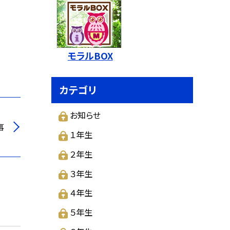
モラルBOX
カテゴリ
お知らせ
事
１年生
２年生
３年生
４年生
５年生