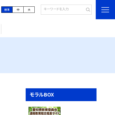
標準
中
大
モラルBOX