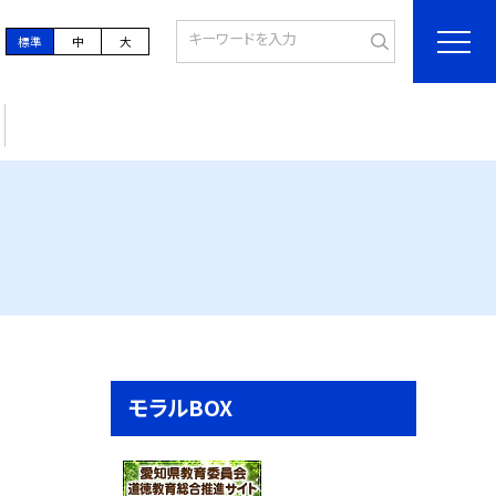
標準
中
大
モラルBOX