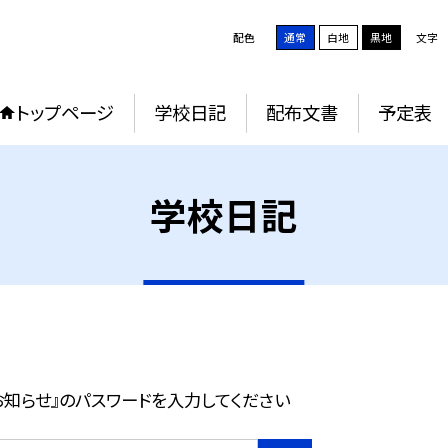
配色
通常
白地
黒地
文字
トップページ
学校日記
配布文書
予定表
学校日記
お知らせ』のパスワードを入力してください