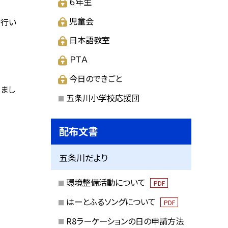
６年生
児童会
を行い
日本語教室
ＰＴＡ
今日のできごと
きまし
五条川小学校応援団
配布文書
五条川だより
環境整備活動について
PDF
はーとふるソングについて
PDF
R8ラーケーションの日の申請方法