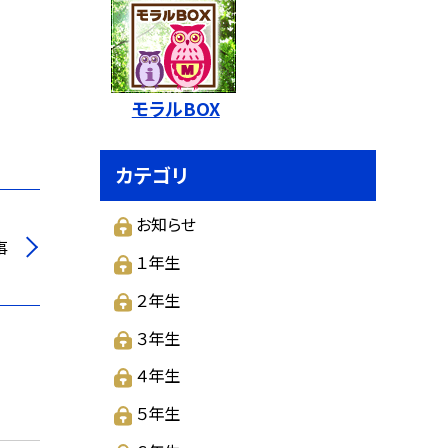
モラルBOX
カテゴリ
お知らせ
事
１年生
２年生
３年生
４年生
５年生