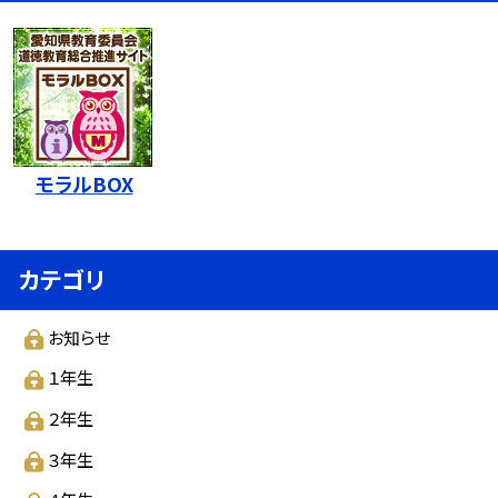
モラルBOX
カテゴリ
お知らせ
１年生
２年生
３年生