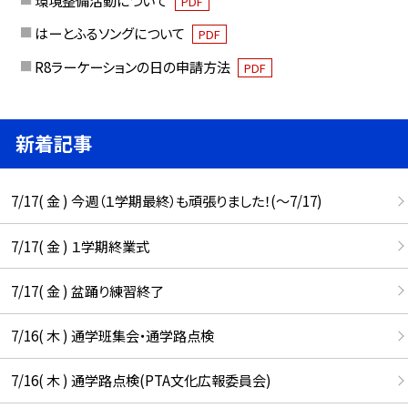
PDF
はーとふるソングについて
PDF
R8ラーケーションの日の申請方法
PDF
新着記事
7/17( 金 ) 今週（１学期最終）も頑張りました！(〜7/17)
7/17( 金 ) １学期終業式
7/17( 金 ) 盆踊り練習終了
7/16( 木 ) 通学班集会・通学路点検
7/16( 木 ) 通学路点検(PTA文化広報委員会)