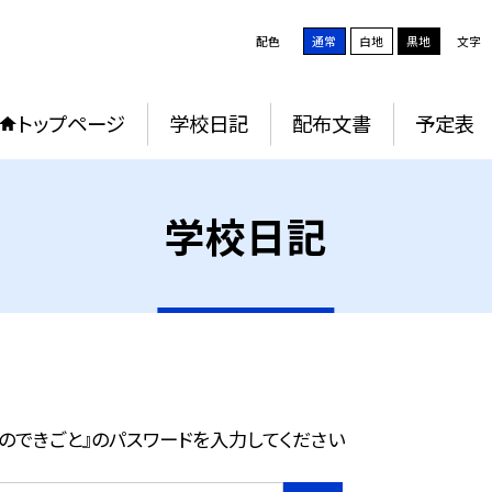
配色
通常
白地
黒地
文字
トップページ
学校日記
配布文書
予定表
学校日記
のできごと』のパスワードを入力してください