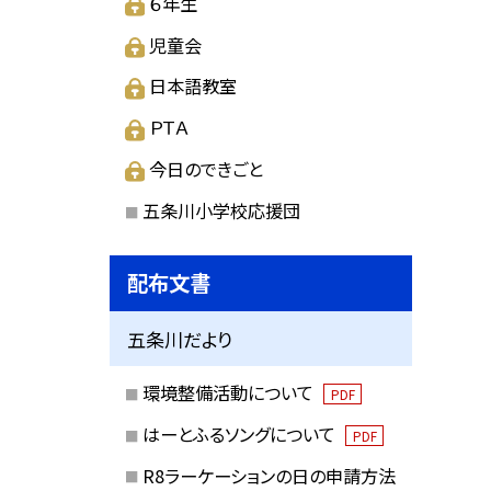
６年生
児童会
日本語教室
ＰＴＡ
今日のできごと
)
五条川小学校応援団
配布文書
五条川だより
環境整備活動について
PDF
はーとふるソングについて
PDF
R8ラーケーションの日の申請方法