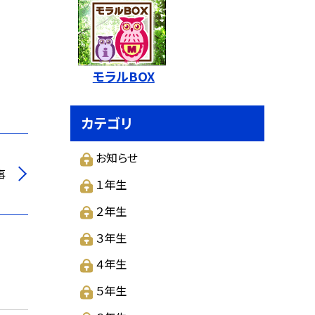
モラルBOX
カテゴリ
お知らせ
事
１年生
２年生
３年生
４年生
５年生