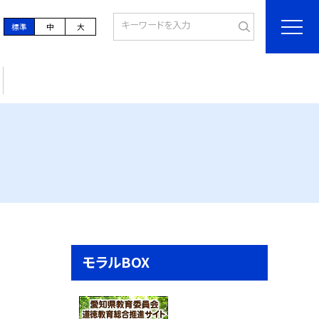
標準
中
大
モラルBOX