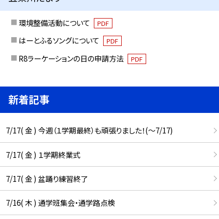
環境整備活動について
PDF
はーとふるソングについて
PDF
R8ラーケーションの日の申請方法
PDF
新着記事
7/17( 金 ) 今週（１学期最終）も頑張りました！(〜7/17)
7/17( 金 ) １学期終業式
7/17( 金 ) 盆踊り練習終了
7/16( 木 ) 通学班集会・通学路点検