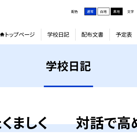
配色
通常
白地
黒地
文字
トップページ
学校日記
配布文書
予定表
学校日記
たくましく 対話で高