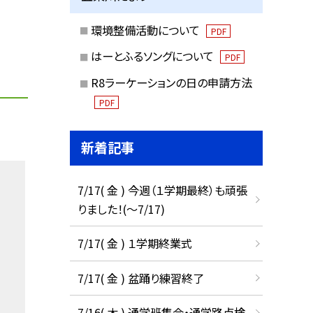
環境整備活動について
PDF
はーとふるソングについて
PDF
R8ラーケーションの日の申請方法
PDF
新着記事
7/17( 金 ) 今週（１学期最終）も頑張
りました！(〜7/17)
7/17( 金 ) １学期終業式
7/17( 金 ) 盆踊り練習終了
7/16( 木 ) 通学班集会・通学路点検