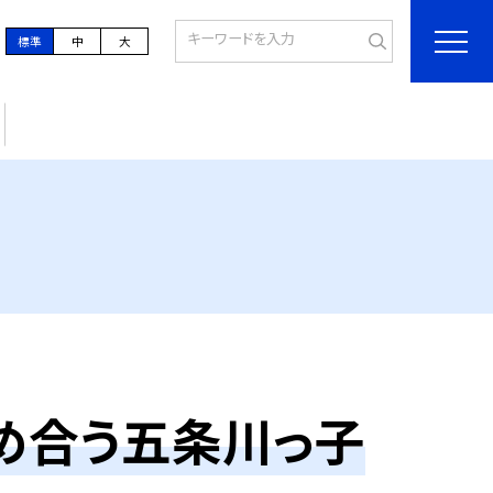
標準
中
大
め合う五条川っ子