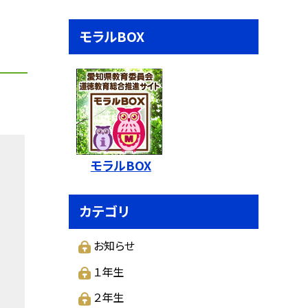
モラルBOX
モラルBOX
カテゴリ
お知らせ
１年生
２年生