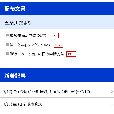
配布文書
五条川だより
環境整備活動について
PDF
はーとふるソングについて
PDF
R8ラーケーションの日の申請方法
PDF
新着記事
7/17( 金 ) 今週（１学期最終）も頑張りました！(〜7/17)
7/17( 金 ) １学期終業式