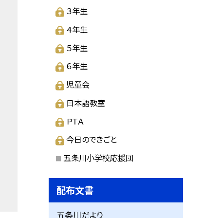
３年生
４年生
５年生
６年生
児童会
日本語教室
ＰＴＡ
今日のできごと
五条川小学校応援団
配布文書
五条川だより