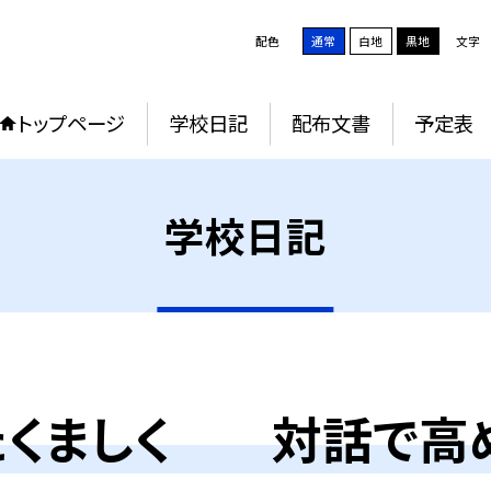
配色
通常
白地
黒地
文字
トップページ
学校日記
配布文書
予定表
学校日記
たくましく 対話で高