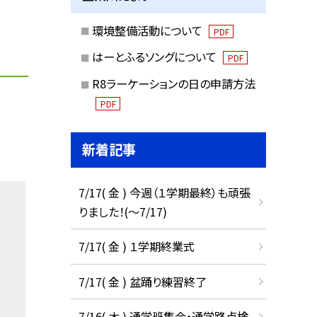
環境整備活動について
PDF
はーとふるソングについて
PDF
R8ラーケーションの日の申請方法
PDF
新着記事
7/17( 金 ) 今週（１学期最終）も頑張
りました！(〜7/17)
7/17( 金 ) １学期終業式
7/17( 金 ) 盆踊り練習終了
7/16( 木 ) 通学班集会・通学路点検