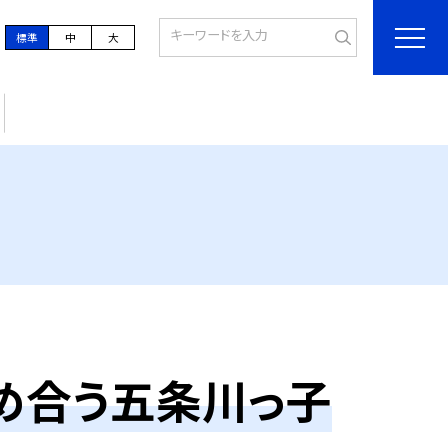
標準
中
大
め合う五条川っ子