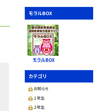
モラルBOX
モラルBOX
カテゴリ
お知らせ
１年生
２年生