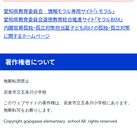
愛知県教育委員会 情報モラル専用サイト「i-モラル」
愛知県教育委員会道徳教育総合推進サイト「モラルBOX」
内閣官房孤独・孤立対策担当室子ども向けの孤独・孤立対策
に関するホームページ
著作権者について
無断転用禁止
岩倉市立五条川小学校
このウェブサイトの著作権は、岩倉市立五条川小学校にあります。
無断転写をお断りします。
Copyright gojogawa elementary school All rights reserved