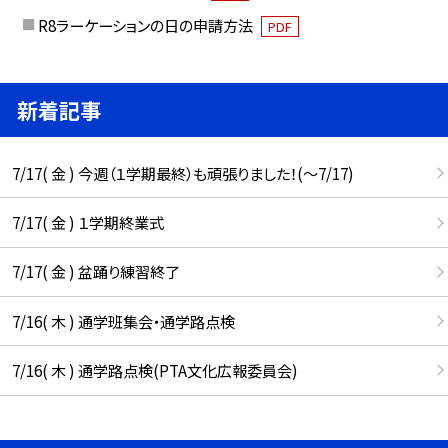
R8ラーケーションの日の申請方法
PDF
新着記事
7/17( 金 ) 今週（１学期最終）も頑張りました！(〜7/17)
7/17( 金 ) １学期終業式
7/17( 金 ) 盆踊り練習終了
7/16( 木 ) 通学班集会・通学路点検
7/16( 木 ) 通学路点検(PTA文化広報委員会)