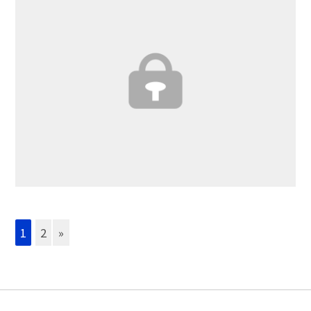
1
2
»