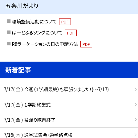
五条川だより
環境整備活動について
PDF
はーとふるソングについて
PDF
R8ラーケーションの日の申請方法
PDF
新着記事
7/17( 金 ) 今週（１学期最終）も頑張りました！(〜7/17)
7/17( 金 ) １学期終業式
7/17( 金 ) 盆踊り練習終了
7/16( 木 ) 通学班集会・通学路点検