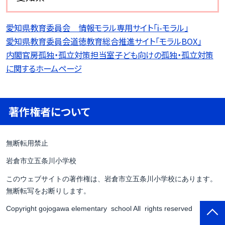
愛知県教育委員会 情報モラル専用サイト「i-モラル」
愛知県教育委員会道徳教育総合推進サイト「モラルBOX」
内閣官房孤独・孤立対策担当室子ども向けの孤独・孤立対策
に関するホームページ
著作権者について
無断転用禁止
岩倉市立五条川小学校
このウェブサイトの著作権は、岩倉市立五条川小学校にあります。
無断転写をお断りします。
Copyright gojogawa elementary school All rights reserved