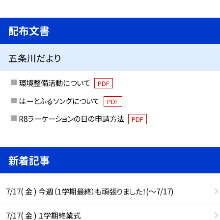
配布文書
五条川だより
環境整備活動について
PDF
はーとふるソングについて
PDF
R8ラーケーションの日の申請方法
PDF
新着記事
7/17( 金 ) 今週（１学期最終）も頑張りました！(〜7/17)
7/17( 金 ) １学期終業式