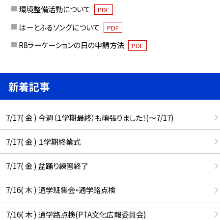
環境整備活動について
PDF
はーとふるソングについて
PDF
R8ラーケーションの日の申請方法
PDF
新着記事
7/17( 金 ) 今週（１学期最終）も頑張りました！(〜7/17)
7/17( 金 ) １学期終業式
7/17( 金 ) 盆踊り練習終了
7/16( 木 ) 通学班集会・通学路点検
7/16( 木 ) 通学路点検(PTA文化広報委員会)