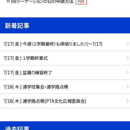
R8ラーケーションの日の申請方法
PDF
新着記事
7/17( 金 ) 今週（１学期最終）も頑張りました！(〜7/17)
7/17( 金 ) １学期終業式
7/17( 金 ) 盆踊り練習終了
7/16( 木 ) 通学班集会・通学路点検
7/16( 木 ) 通学路点検(PTA文化広報委員会)
過去記事